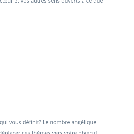
 cœur et vos autres sens ouverts à ce que
e qui vous définit? Le nombre angélique
placer ces thèmes vers votre objectif.